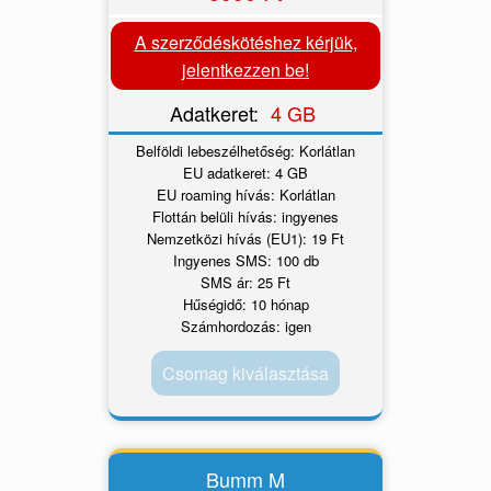
A szerződéskötéshez kérjük,
jelentkezzen be!
Adatkeret:
4 GB
Belföldi lebeszélhetőség: Korlátlan
EU adatkeret: 4 GB
EU roaming hívás: Korlátlan
Flottán belüli hívás: ingyenes
Nemzetközi hívás (EU1): 19 Ft
Ingyenes SMS: 100 db
SMS ár: 25 Ft
Hűségidő: 10 hónap
Számhordozás: igen
Csomag kiválasztása
Bumm M