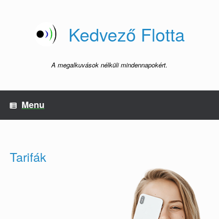
Skip
to
content
Kedvező Flotta
A megalkuvások nélküli mindennapokért.
Menu
Tarifák