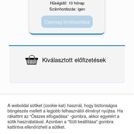
Hűségidő: 10 hónap
Számhordozás: igen
Csomag kiválasztása
Kiválasztott előfizetések
A weboldal sütiket (cookie-kat) használ, hogy biztonságos
böngészés mellett a legjobb felhasználói élményt nyújtsa. Ha
rákattint az “Összes elfogadása” -gombra, akkor egyetért a
sütik használatával. Azonban a "Süti beállítása" gombra
kattintva ellenőrizheti a sütiket.
Telefon: 06 20 389 5891