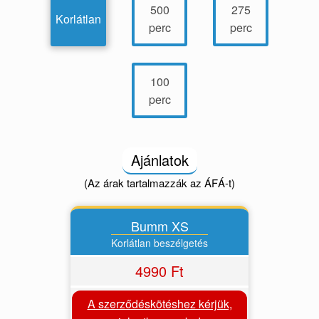
500
275
Korlátlan
perc
perc
100
perc
Ajánlatok
(Az árak tartalmazzák az ÁFÁ-t)
Bumm XS
Korlátlan beszélgetés
4990 Ft
A szerződéskötéshez kérjük,