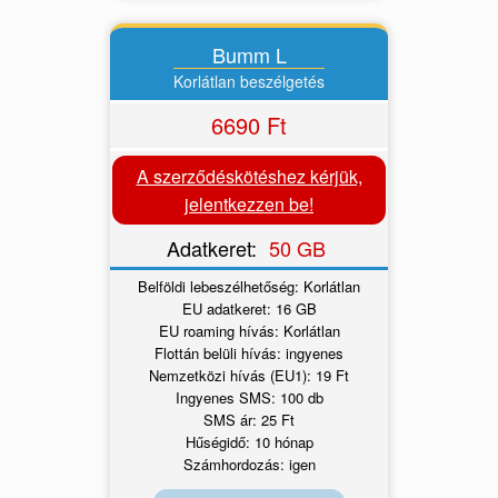
Bumm L
Korlátlan beszélgetés
6690 Ft
A szerződéskötéshez kérjük,
jelentkezzen be!
Adatkeret:
50 GB
Belföldi lebeszélhetőség: Korlátlan
EU adatkeret: 16 GB
EU roaming hívás: Korlátlan
Flottán belüli hívás: ingyenes
Nemzetközi hívás (EU1): 19 Ft
Ingyenes SMS: 100 db
SMS ár: 25 Ft
Hűségidő: 10 hónap
Számhordozás: igen