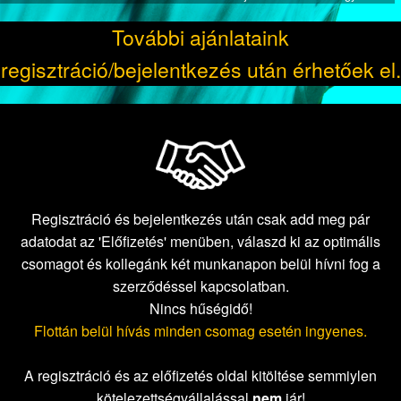
További ajánlataink
regisztráció/bejelentkezés után érhetőek el.
Regisztráció és bejelentkezés után csak add meg pár
adatodat az 'Előfizetés' menüben, válaszd ki az optimális
csomagot és kollegánk két munkanapon belül hívni fog a
szerződéssel kapcsolatban.
Nincs hűségidő!
Flottán belül hívás minden csomag esetén ingyenes.
A regisztráció és az előfizetés oldal kitöltése semmiylen
kötelezettségvállalással
nem
jár!