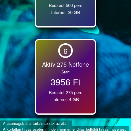
Beszéd: 500 perc
Internet: 20 GB
6
Aktív 275 Netfone
Start
3956 Ft
Beszéd: 275 perc
Internet: 4 GB
A csomagok árai tartalmazzák az áfát!
A korlátlan hívás esetén minden nem emeltdíjas belföldi hívás ingyenes.