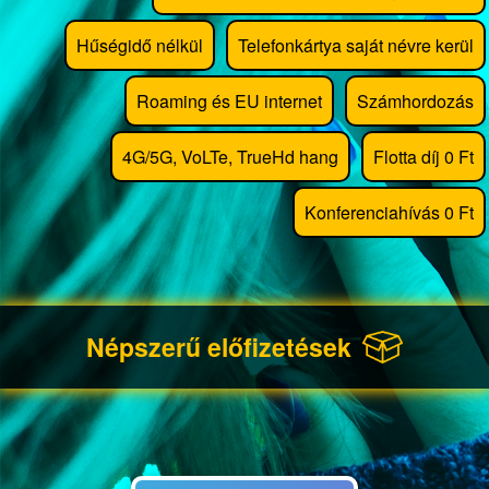
Hűségidő nélkül
Telefonkártya saját névre kerül
Roaming és EU internet
Számhordozás
4G/5G, VoLTe, TrueHd hang
Flotta díj 0 Ft
Konferenciahívás 0 Ft
Népszerű előfizetések