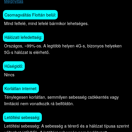
Megnyitás
Csomagváltás Flottán belül:
Mind felfelé, mind lefelé bármikor lehetséges.
Hálózati lefedettség:
Országos, ~99%-os. A legtöbb helyen 4G-s, bizonyos helyeken
5G-s hálózat is elérhető.
Hűségidő:
Nincs
Korlátlan internet:
Ténylegesen korlátlan, semmilyen sebesség csökkentés vagy
limitáció nem vonatkozik rá belföldön.
Letöltési sebesség:
Letöltési sebesség: A sebesség a térerő és a hálózat típusa szerint