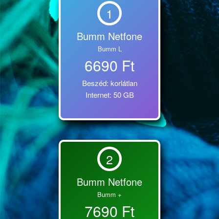
1
Bumm Netfone
Bumm L
6690 Ft
Beszéd: korlátlan
Internet: 50 GB
2
Bumm Netfone
Bumm +
7690 Ft