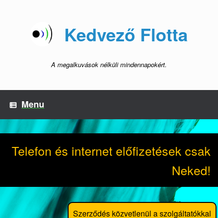
Skip
to
content
Kedvező Flotta
A megalkuvások nélküli mindennapokért.
Menu
Telefon és internet előfizetések csak
Neked!
Szerződés közvetlenül a szolgáltatókkal