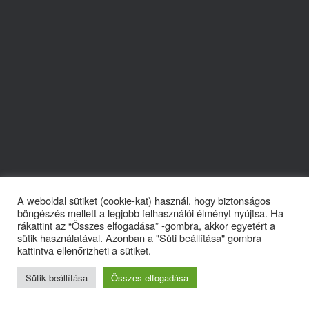
A weboldal sütiket (cookie-kat) használ, hogy biztonságos
böngészés mellett a legjobb felhasználói élményt nyújtsa. Ha
rákattint az “Összes elfogadása” -gombra, akkor egyetért a
sütik használatával. Azonban a "Süti beállítása" gombra
kattintva ellenőrizheti a sütiket.
Sütik beállítása
Összes elfogadása