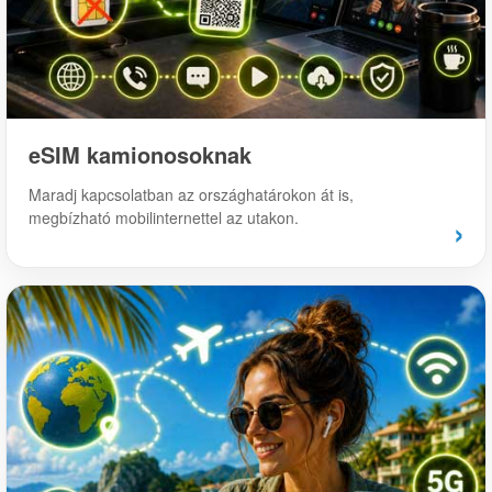
eSIM kamionosoknak
Maradj kapcsolatban az országhatárokon át is,
megbízható mobilinternettel az utakon.
›