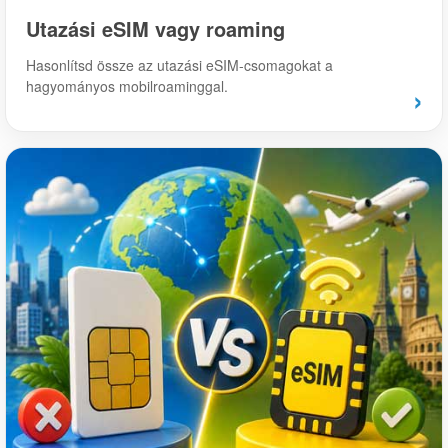
Utazási eSIM vagy roaming
Hasonlítsd össze az utazási eSIM-csomagokat a
hagyományos mobilroaminggal.
›