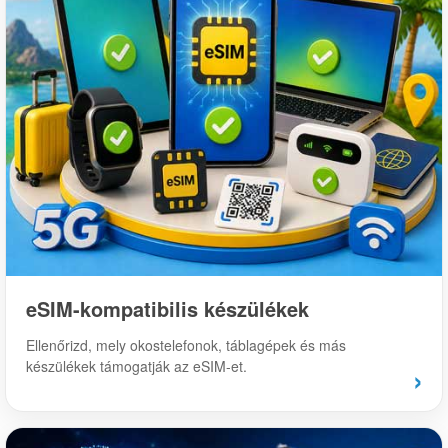
eSIM-kompatibilis készülékek
Ellenőrizd, mely okostelefonok, táblagépek és más
készülékek támogatják az eSIM-et.
›