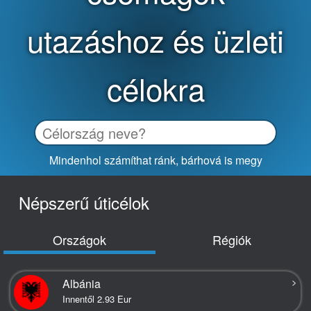
utazáshoz és üzleti
célokra
Mindenhol számíthat ránk, bárhová is megy
Népszerű úticélok
Országok
Régiók
>
Albánia
Innentől 2.93 Eur