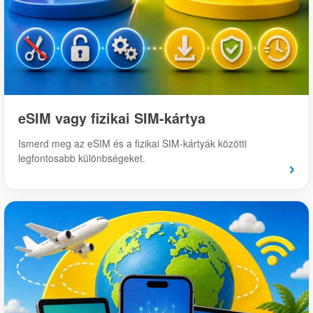
eSIM vagy fizikai SIM-kártya
Ismerd meg az eSIM és a fizikai SIM-kártyák közötti
legfontosabb különbségeket.
›