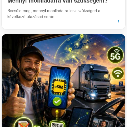
Mennyi mobiladatra van szükségem?
Becsüld meg, mennyi mobiladatra lesz szükséged a
következő utazásod során.
›