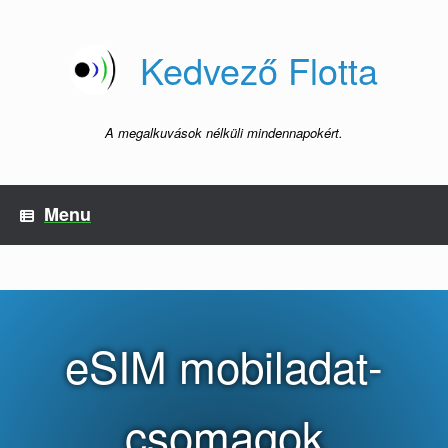
Skip
to
content
Kedvező Flotta
A megalkuvások nélküli mindennapokért.
Menu
eSIM mobiladat-
csomagok