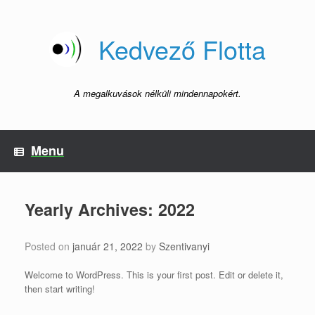
Skip
to
content
Kedvező Flotta
A megalkuvások nélküli mindennapokért.
Menu
Yearly Archives:
2022
Posted on
január 21, 2022
by
Szentivanyi
Welcome to WordPress. This is your first post. Edit or delete it,
then start writing!