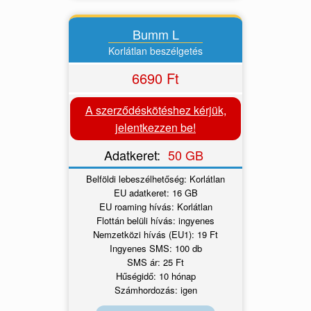
Bumm L
Korlátlan beszélgetés
6690 Ft
A szerződéskötéshez kérjük,
jelentkezzen be!
Adatkeret:
50 GB
Belföldi lebeszélhetőség: Korlátlan
EU adatkeret: 16 GB
EU roaming hívás: Korlátlan
Flottán belüli hívás: ingyenes
Nemzetközi hívás (EU1): 19 Ft
Ingyenes SMS: 100 db
SMS ár: 25 Ft
Hűségidő: 10 hónap
Számhordozás: igen