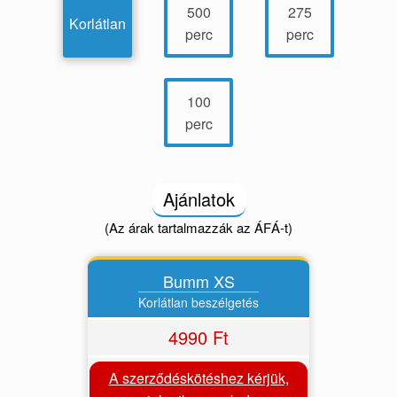
500
275
Korlátlan
perc
perc
100
perc
Ajánlatok
(Az árak tartalmazzák az ÁFÁ-t)
Bumm XS
Korlátlan beszélgetés
4990 Ft
A szerződéskötéshez kérjük,