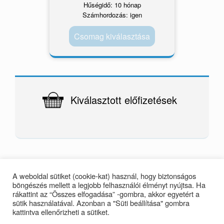
Hűségidő: 10 hónap
Számhordozás: igen
Csomag kiválasztása
Kiválasztott előfizetések
A weboldal sütiket (cookie-kat) használ, hogy biztonságos
böngészés mellett a legjobb felhasználói élményt nyújtsa. Ha
rákattint az “Összes elfogadása” -gombra, akkor egyetért a
sütik használatával. Azonban a "Süti beállítása" gombra
kattintva ellenőrizheti a sütiket.
Telefon: 06 20 389 5891