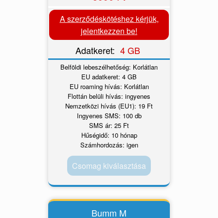
A szerződéskötéshez kérjük,
jelentkezzen be!
Adatkeret:
4 GB
Belföldi lebeszélhetőség: Korlátlan
EU adatkeret: 4 GB
EU roaming hívás: Korlátlan
Flottán belüli hívás: ingyenes
Nemzetközi hívás (EU1): 19 Ft
Ingyenes SMS: 100 db
SMS ár: 25 Ft
Hűségidő: 10 hónap
Számhordozás: igen
Csomag kiválasztása
Bumm M