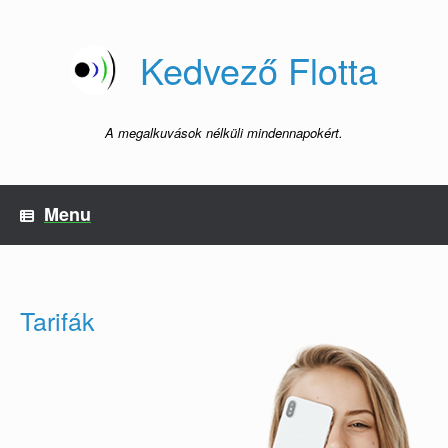
Skip
to
content
Kedvező Flotta
A megalkuvások nélküli mindennapokért.
Menu
Tarifák